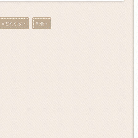
«
どれくらい
社会
»