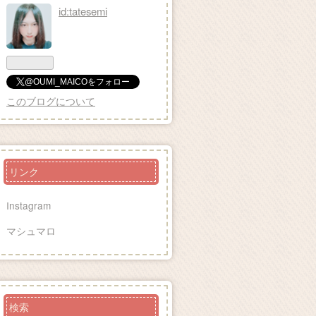
id:tatesemi
@OUMI_MAICOをフォロー
このブログについて
リンク
Instagram
マシュマロ
検索