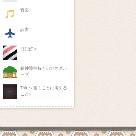
音楽
読書
日記好き
精神障害持ちの方のグル
ープ
Think<書くことは考える
こと>