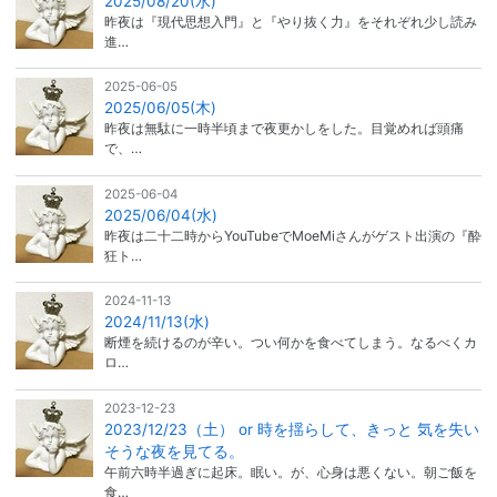
2025/08/20(水)
昨夜は『現代思想入門』と『やり抜く力』をそれぞれ少し読み
進…
2025-06-05
2025/06/05(木)
昨夜は無駄に一時半頃まで夜更かしをした。目覚めれば頭痛
で、…
2025-06-04
2025/06/04(水)
昨夜は二十二時からYouTubeでMoeMiさんがゲスト出演の『酔
狂ト…
2024-11-13
2024/11/13(水)
断煙を続けるのが辛い。つい何かを食べてしまう。なるべくカ
ロ…
2023-12-23
2023/12/23（土） or 時を揺らして、きっと 気を失い
そうな夜を見てる。
午前六時半過ぎに起床。眠い。が、心身は悪くない。朝ご飯を
食…