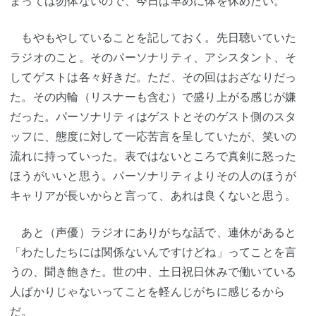
まっては勿体ないので、今日は早めに体を休めたい。
もやもやしていることを記しておく。先日聴いていた
ラジオのこと。そのパーソナリティ、アシスタント、そ
してゲストは各々好きだ。ただ、その回はおざなりだっ
た。その内輪（リスナーも含む）で盛り上がる感じが嫌
だった。パーソナリティはゲストとそのゲスト側のスタ
ッフに、態度に対して一応苦言を呈していたが、笑いの
流れに持っていった。表ではないところで真剣に怒った
ほうがいいと思う。パーソナリティよりその人のほうが
キャリアが長いからと言って、あれは良くないと思う。
あと（声優）ラジオにありがちな話で、連休があると
「わたしたちには関係ないんですけどね」ってことを言
うの、聞き飽きた。世の中、土日祝日休みで働いている
人ばかりじゃないってことを軽んじがちに感じるから
だ。