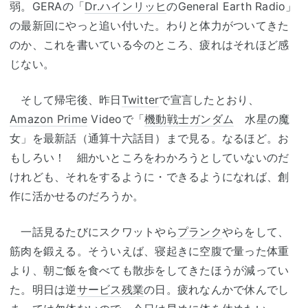
弱。GERAの「
Dr.ハインリッヒ
のGeneral Earth Radio」
の最新回にやっと追い付いた。わりと体力がついてきた
のか、これを書いている今のところ、疲れはそれほど感
じない。
そして帰宅後、昨日
Twitter
で宣言したとおり、
Amazon Prime
Videoで「
機動戦士ガンダム
水星の魔
女」を最新話（通算十六話目）まで見る。なるほど。お
もしろい！ 細かいところをわかろうとしていないのだ
けれども、それをするように・できるようになれば、創
作に活かせるのだろうか。
一話見るたびにスクワットやら
プランク
やらをして、
筋肉を鍛える。そういえば、寝起きに空腹で量った体重
より、朝ご飯を食べても散歩をしてきたほうが減ってい
た。明日は逆
サービス残業
の日。疲れなんかで休んでし