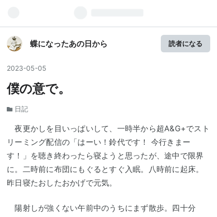
蝶になったあの日から
読者になる
2023
-
05
-
05
僕の意で。
日記
夜更かしを目いっぱいして、一時半から超A&G+でスト
リーミング配信の「はーい！鈴代です！ 今行きまー
す！」を聴き終わったら寝ようと思ったが、途中で限界
に。二時前に布団にもぐるとすぐ入眠。八時前に起床。
昨日寝たおしたおかげで元気。
陽射しが強くない午前中のうちにまず散歩。四十分